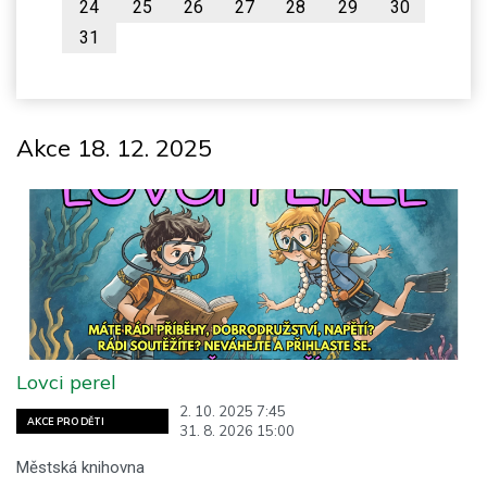
24
25
26
27
28
29
30
31
Akce 18. 12. 2025
Lovci perel
2. 10. 2025 7:45
AKCE PRO DĚTI
31. 8. 2026 15:00
Městská knihovna