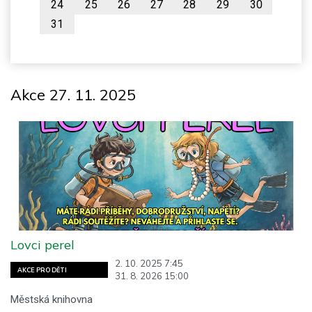
24
25
26
27
28
29
30
31
Akce 27. 11. 2025
Lovci perel
2. 10. 2025 7:45
AKCE PRO DĚTI
31. 8. 2026 15:00
Městská knihovna