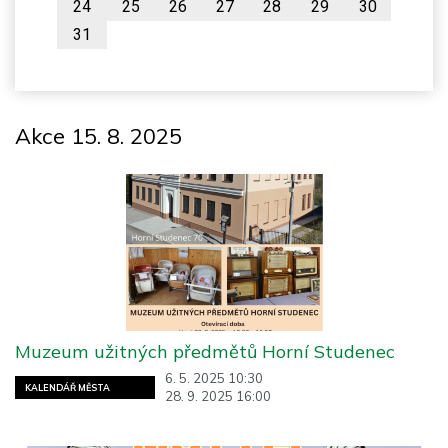
24
25
26
27
28
29
30
31
Akce 15. 8. 2025
Muzeum užitných předmětů Horní Studenec
6. 5. 2025 10:30
KALENDÁŘ MĚSTA
28. 9. 2025 16:00