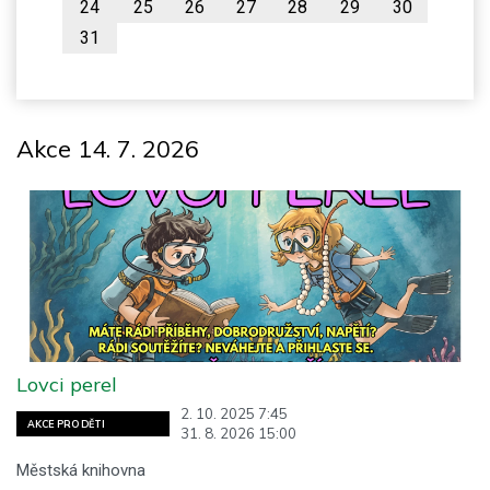
24
25
26
27
28
29
30
31
Akce 14. 7. 2026
Lovci perel
2. 10. 2025 7:45
AKCE PRO DĚTI
31. 8. 2026 15:00
Městská knihovna