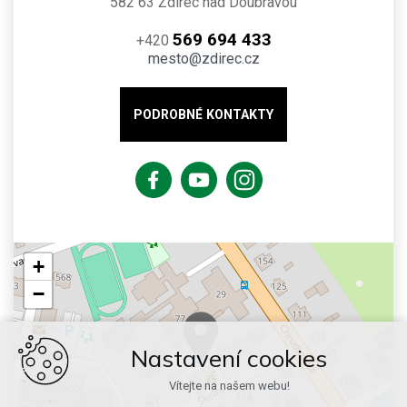
582 63 Ždírec nad Doubravou
569 694 433
+420
mesto@zdirec.cz
PODROBNÉ KONTAKTY
+
−
Nastavení cookies
Vítejte na našem webu!