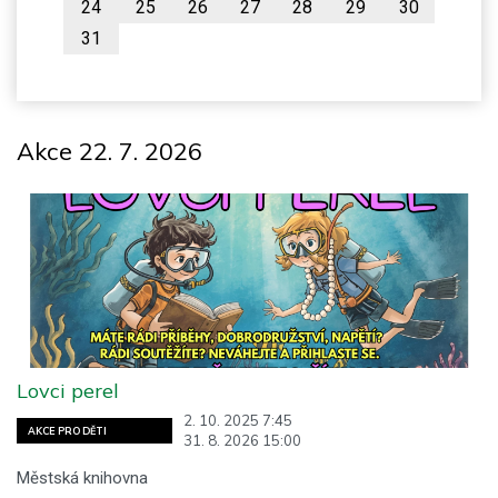
24
25
26
27
28
29
30
31
Akce 22. 7. 2026
Lovci perel
2. 10. 2025 7:45
AKCE PRO DĚTI
31. 8. 2026 15:00
Městská knihovna