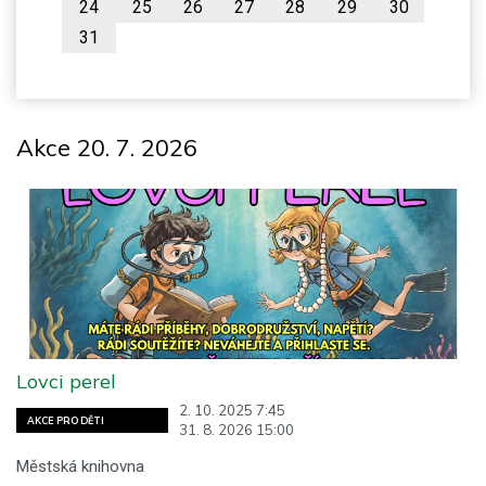
24
25
26
27
28
29
30
31
Akce 20. 7. 2026
Lovci perel
2. 10. 2025 7:45
AKCE PRO DĚTI
31. 8. 2026 15:00
Městská knihovna