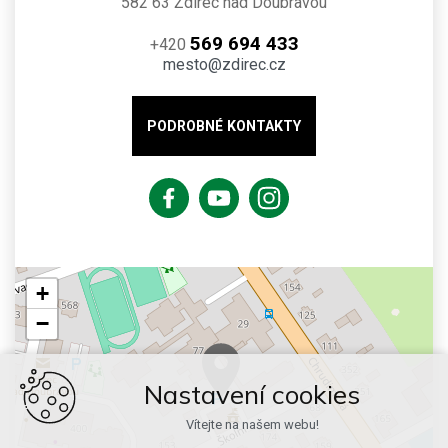
582 63 Ždírec nad Doubravou
569 694 433
+420
mesto@zdirec.cz
PODROBNÉ KONTAKTY
+
−
Nastavení cookies
Vítejte na našem webu!