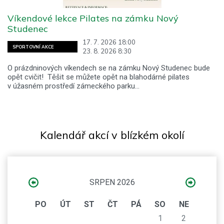
Víkendové lekce Pilates na zámku Nový
Studenec
17. 7. 2026 18:00
SPORTOVNÍ AKCE
23. 8. 2026 8:30
O prázdninových víkendech se na zámku Nový Studenec bude
opět cvičit! Těšit se můžete opět na blahodárné pilates
v úžasném prostředí zámeckého parku…
Kalendář akcí v blízkém okolí
SRPEN 2026
PO
ÚT
ST
ČT
PÁ
SO
NE
1
2